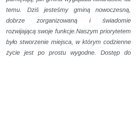
temu. Dziś jesteśmy gminą nowoczesną,
dobrze zorganizowaną i świadomie
rozwijającą swoje funkcje.Naszym priorytetem
było stworzenie miejsca, w którym codzienne
życie jest po prostu wygodne. Dostęp do
usług społecznych, edukacyjnych,
zdrowotnych czy kulturalnych nie powinien
wymagać kompromisów – powinien być
standardem. I właśnie ten standard
konsekwentnie budujemy.