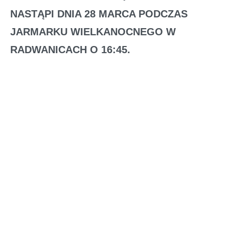
NASTĄPI DNIA 28 MARCA PODCZAS
JARMARKU WIELKANOCNEGO W
RADWANICACH O 16:45.
Wyniki:
Kategoria 1, Przedszkole
I MIEJSCE ARTUR ŁOWKIS, POLKOWICE
II MIEJSCE WIKTOR DĄBROWSKI,
PRZESIECZNA
III MIEJSCE LEON MINKO, POLKOWICE
Kategoria 2, klasy 1-4
I MIEJSCE MARTA RZEPECKA,