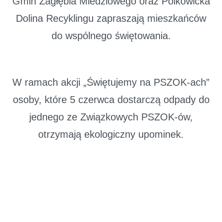
Gmin Zagłębia Miedziowego oraz Polkowicka
Dolina Recyklingu zapraszają mieszkańców
do wspólnego świętowania.
W ramach akcji „Świętujemy na PSZOK-ach”
osoby, które 5 czerwca dostarczą odpady do
jednego ze Związkowych PSZOK-ów,
otrzymają ekologiczny upominek.
Tym razem przygotowano notesy wykonane z
papieru z recyklingu, praktyczne i przyjazne
środowisku. Upominki mają przypominać, że