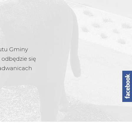
atutu Gminy
 odbędzie się
Radwanicach