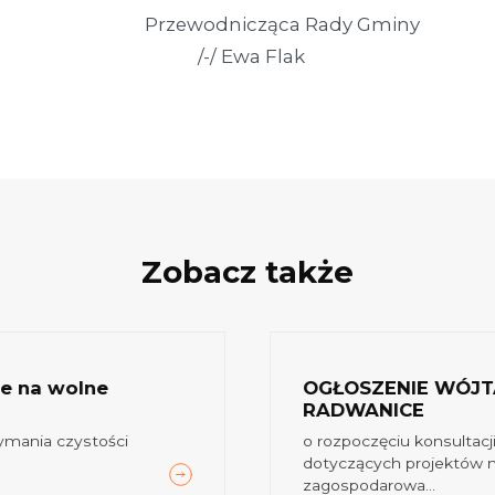
dnicząca Rady Gminy
 Ewa Flak
Zobacz także
ze na wolne
OGŁOSZENIE WÓJT
RADWANICE
zymania czystości
o rozpoczęciu konsultac
dotyczących projektów 
zagospodarowa...