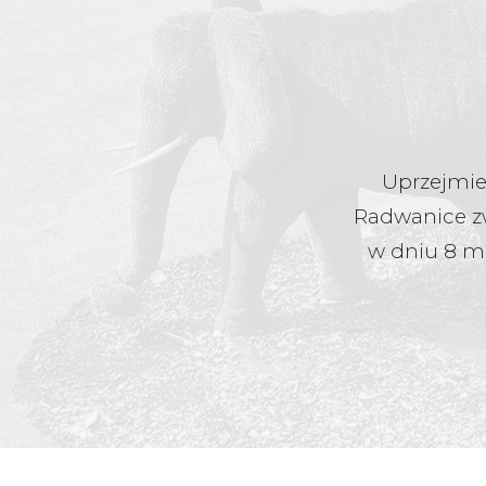
Uprzejmie 
Radwanice zw
w dniu 8 m