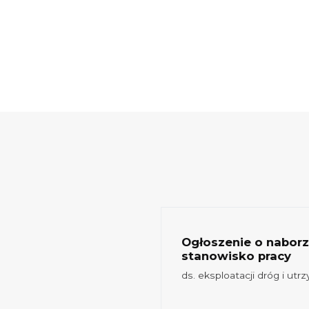
Przewo
/-/
Ogłoszenie o nabor
stanowisko pracy
ocedowanego MPZP
ds. eksploatacji dróg i utr