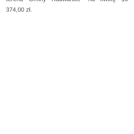
374,00 zł.
Wartość całkowita zadania wynosi 43 748,64
zł.
https://wfosigw.wroclaw.pl/
Zobacz także