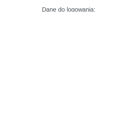
Dane do logowania:
Identyfikator spotkania: 357 120 234 117 677
Kod dostępu: G3GX9zZ2
Szczegółowe informacje o projekcie dostępne
są na stronie: