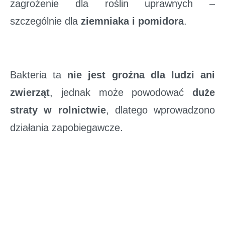
zagrożenie dla roślin uprawnych –
szczególnie dla
ziemniaka i pomidora
.
Bakteria ta
nie jest groźna dla ludzi ani
zwierząt
, jednak może powodować
duże
straty w rolnictwie
, dlatego wprowadzono
działania zapobiegawcze.
📍 Zakres strefy zakażenia
Za obszar porażony uznano
wody rzeki
Odry na odcinku około 19 km
– od 256 km