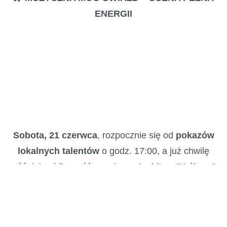
ENERGII
Sobota, 21 czerwca
, rozpocznie się od
pokazów
lokalnych talentów
o godz. 17:00, a już chwilę
później publiczność porwie swoim hitem "Królowa"
–
MiłyPan
! Następnie wystąpi uwielbiany przez
lokalną publiczność
Maciej Smoliński z
zespołem
, a o 21:00 scenę przejmie
Chucho
,