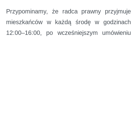
Przypominamy, że radca prawny przyjmuje
mieszkańców w każdą środę w godzinach
12:00–16:00, po wcześniejszym umówieniu
się na wizytę.
Rejestracja możliwa jest pod numerem
telefonu: 513 061 457
lub drogą mailową:
npp@powiatpolkowicki.pl
Zobacz także