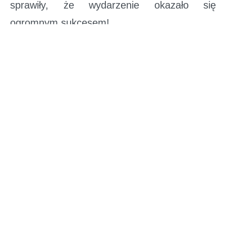
sprawiły, że wydarzenie okazało się
ogromnym sukcesem!
Mamy nadzieję, że zdobyte umiejętności
pozwolą Wam z łatwością przygotować te
świąteczne smakołyki także w domach.
Wydarzenie było realizowane w ramach
promocji projektu pn. „Remont świetlic
wiejskich w miejscowościach Nowa
Kuźnia i Sieroszowice” dofinansowanego
z dotacji celowej przyznanej Gminie
Radwanice w ramach konkursu „Odnowa
Dolnośląskiej Wsi” z budżetu