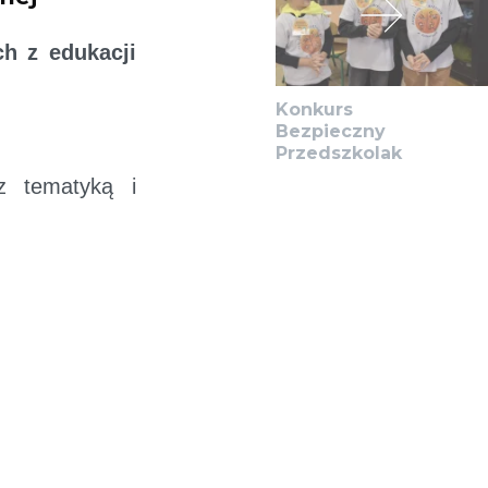
ch z edukacji
Konkurs
Bezpieczny
Przedszkolak
z tematyką i
ft Teams
.
ować link z