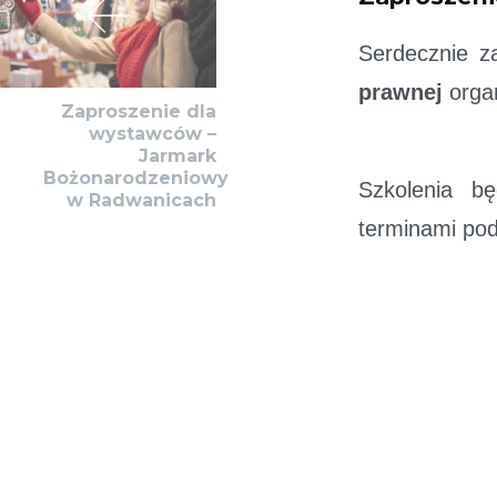
Serdecznie z
prawnej
orga
Zaproszenie dla
wystawców –
Jarmark
Bożonarodzeniowy
Szkolenia b
w Radwanicach
terminami po
Zajęcia odby
Aby dołączy
harmonogramu