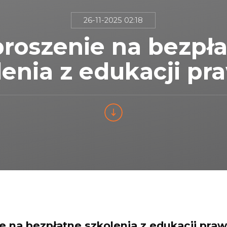
26-11-2025 02:18
roszenie na bezpł
lenia z edukacji pr
e na bezpłatne szkolenia z edukacji praw