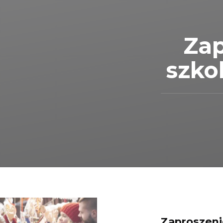
Zap
szko
Zaproszeni