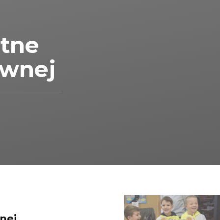
atne
awnej
nej