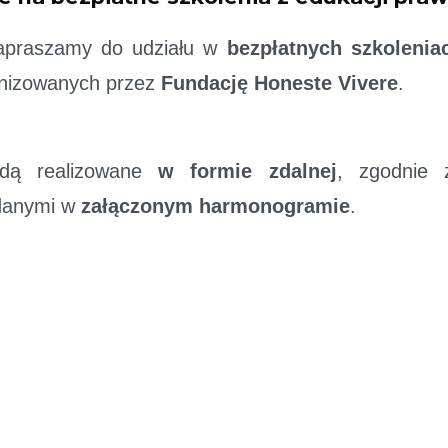
apraszamy do udziału w
bezpłatnych szkolenia
nizowanych przez
Fundację Honeste Vivere
.
ędą realizowane
w formie zdalnej
, zgodnie 
danymi w
załączonym harmonogramie
.
wać się będą za pośrednictwem platformy
Microso
ć do wybranego szkolenia, wystarczy
skopi
 i wkleić go do przeglądarki internetowej
.