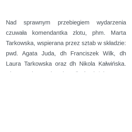
Nad sprawnym przebiegiem wydarzenia
czuwała komendantka zlotu, phm. Marta
Tarkowska, wspierana przez sztab w składzie:
pwd. Agata Juda, dh Franciszek Wilk, dh
Laura Tarkowska oraz dh Nikola Kałwińska.
Niezastąpioną rolę odegrali również harcerze
starsi z 28 DSH Rosa Hortus, którzy
przygotowali bogaty i różnorodny program,
pełen kreatywnych zadań, gier oraz wyzwań
rozwijających współpracę
i wyobraźnię.