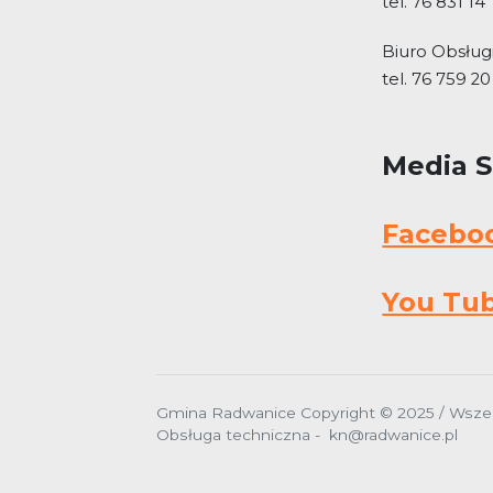
tel. 76 831 14
Biuro Obsługi
tel. 76 759 20
Media 
Facebo
You Tu
Gmina Radwanice Copyright © 2025 / Wszel
Obsługa techniczna - kn@radwanice.pl