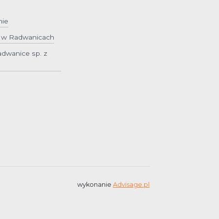
nie
y w Radwanicach
dwanice sp. z
wykonanie
Advisage.pl