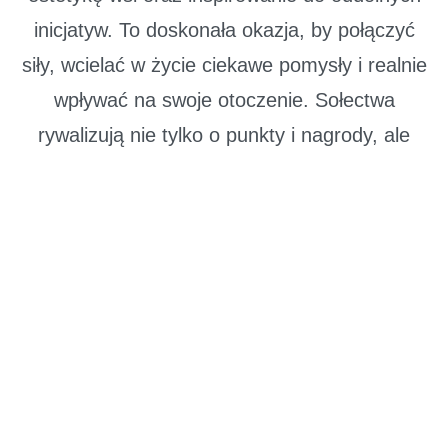
inicjatyw. To doskonała okazja, by połączyć
siły, wcielać w życie ciekawe pomysły i realnie
wpływać na swoje otoczenie. Sołectwa
rywalizują nie tylko o punkty i nagrody, ale
przede wszystkim – o lepszą, piękniejszą i
bardziej zintegrowaną wieś.
Oto liderzy po pierwszym półroczu:
I miejsce – Sieroszowice
II miejsce – Lipin
III miejsce – Radwanice