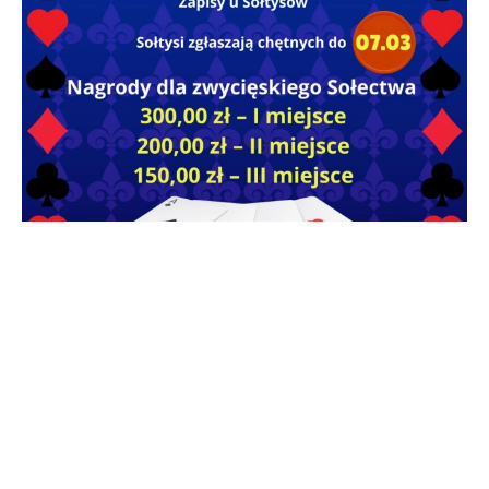
Dom Kultury w Radwanicach serdecznie zaprasza
wszystkich miłośników gier karcianych do udziału
w
Sołeckiej Lidze Gry w Tysiąca
. Turniej