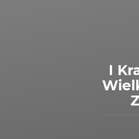
I Kr
Wiel
Z