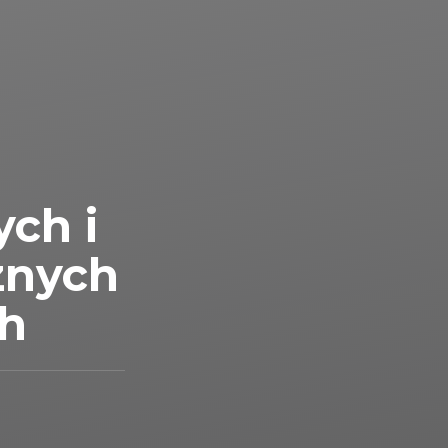
ych i
znych
ch