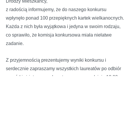
Drodzy Mieszkańcy,
z radością informujemy, że do naszego konkursu
wpłynęło ponad 100 przepięknych kartek wielkanocnych.
Każda z nich była wyjątkowa i jedyna w swoim rodzaju,
co sprawiło, że komisja konkursowa miała niełatwe
zadanie.
Z
przyjemnością prezentujemy wyniki konkursu i
serdecznie zapraszamy wszystkich laureatów po odbiór
nagród już jutro – na placu targowym o godzinie 18:00.
Uroczyste wręczenie nagród odbędzie się podczas
Jarmarku Wielkanocnego.
Dziękujemy wszystkim uczestnikom za zaangażowanie,
kreatywność i piękne życzenia płynące prosto z serca!