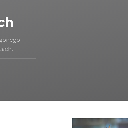
ch
tępnego
cach.