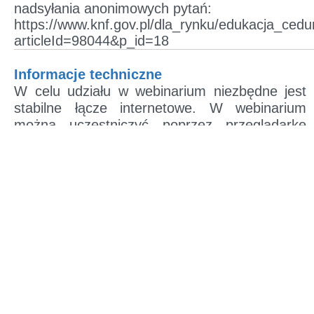
nadsyłania anonimowych pytań:
https://www.knf.gov.pl/dla_rynku/edukacja_cedu
articleId=98044&p_id=18
Informacje techniczne
W celu udziału w webinarium niezbędne jest
stabilne łącze internetowe. W webinarium
można uczestniczyć poprzez przeglądarkę
internetową lub aplikację. Szczegółowe
informacje techniczne dotyczące dołączenia do
webinarium zostaną przesłane po
potwierdzeniu możliwości udziału
w webinarium oraz przekazaniu zaproszenia
zawierającego link do spotkania.
Opłaty
Udział w webinarium jest bezpłatny.