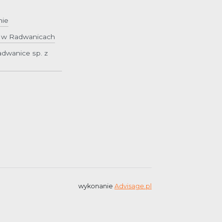
nie
y w Radwanicach
dwanice sp. z
wykonanie
Advisage.pl