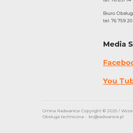
tel. 76 831 14
Biuro Obsługi
tel. 76 759 20
Media 
Facebo
You Tu
Gmina Radwanice Copyright © 2025 / Wszel
Obsługa techniczna - kn@radwanice.pl