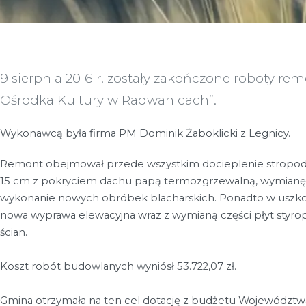
9 sierpnia 2016 r. zostały zakończone roboty 
Ośrodka Kultury w Radwanicach”.
Wykonawcą była firma PM Dominik Żaboklicki z Legnicy.
Remont obejmował przede wszystkim docieplenie stropod
15 cm z pokryciem dachu papą termozgrzewalną, wymianę
wykonanie nowych obróbek blacharskich. Ponadto w uszko
nowa wyprawa elewacyjna wraz z wymianą części płyt styr
ścian.
Koszt robót budowlanych wyniósł 53.722,07 zł.
Gmina otrzymała na ten cel dotację z budżetu Województwa