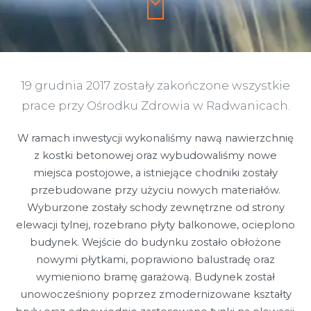
19 grudnia 2017 zostały zakończone wszystkie
prace przy Ośrodku Zdrowia w Radwanicach.
W ramach inwestycji wykonaliśmy nawą nawierzchnię
z kostki betonowej oraz wybudowaliśmy nowe
miejsca postojowe, a istniejące chodniki zostały
przebudowane przy użyciu nowych materiałów.
Wyburzone zostały schody zewnętrzne od strony
elewacji tylnej, rozebrano płyty balkonowe, ocieplono
budynek. Wejście do budynku zostało obłożone
nowymi płytkami, poprawiono balustradę oraz
wymieniono bramę garażową. Budynek został
unowocześniony poprzez zmodernizowane kształty