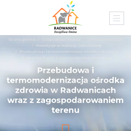
Strona główna
Gospodarka i finanse
Gminne Inwestycje
Inwestycje w realizacji i zakończone
Przebudowa i termomodernizacja ośrodka zdrowia w
Radwanicach wraz z zagospodarowaniem terenu
Przebudowa
i
termomodernizacja
ośrodka
zdrowia
w
Radwanicach
wraz
z
zagospodarowaniem
terenu