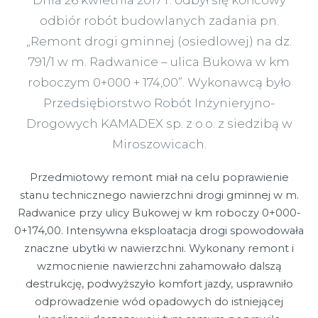
odbiór robót budowlanych zadania pn.
„Remont drogi gminnej (osiedlowej) na dz.
791/1 w m. Radwanice – ulica Bukowa w km
roboczym 0+000 + 174,00”. Wykonawcą było
Przedsiębiorstwo Robót Inżynieryjno-
Drogowych KAMADEX sp. z o.o. z siedzibą w
Miroszowicach.
Przedmiotowy remont miał na celu poprawienie
stanu technicznego nawierzchni drogi gminnej w m.
Radwanice przy ulicy Bukowej w km roboczy 0+000-
0+174,00. Intensywna eksploatacja drogi spowodowała
znaczne ubytki w nawierzchni. Wykonany remont i
wzmocnienie nawierzchni zahamowało dalszą
destrukcję, podwyższyło komfort jazdy, usprawniło
odprowadzenie wód opadowych do istniejącej