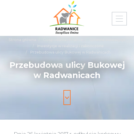
Strona główna
Gospodarka i finanse
Gminne Inwestycje
Inwestycje w realizacji i zakończone
Przebudowa ulicy Bukowej w Radwanicach
Przebudowa
ulicy
Bukowej
w
Radwanicach
Dnia 26 kwietnia 2017 r. odbył się końcowy