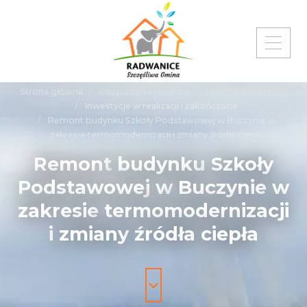
Strona główna
Gospodarka i finanse
Gminne Inwestycje
Inwestycje w realizacji i zakończone
Remont budynku Szkoły Podstawowej w Buczynie w
zakresie termomodernizacji i zmiany źródła ciepła
Remont
budynku
Szkoły
Podstawowej
w
Buczynie
w
zakresie
termomodernizacji
i
zmiany
źródła
ciepła