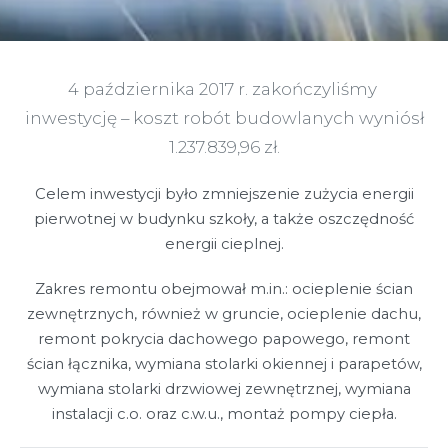
4 października 2017 r. zakończyliśmy
inwestycję – koszt robót budowlanych wyniósł
1.237.839,96 zł.
Celem inwestycji było zmniejszenie zużycia energii
pierwotnej w budynku szkoły, a także oszczędność
energii cieplnej.
Zakres remontu obejmował m.in.: ocieplenie ścian
zewnętrznych, również w gruncie, ocieplenie dachu,
remont pokrycia dachowego papowego, remont
ścian łącznika, wymiana stolarki okiennej i parapetów,
wymiana stolarki drzwiowej zewnętrznej, wymiana
instalacji c.o. oraz c.w.u., montaż pompy ciepła.