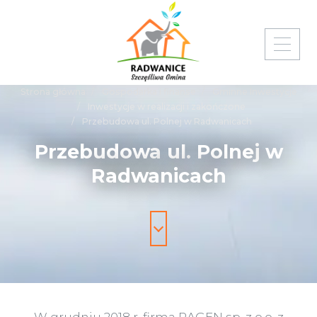
Strona główna
Gospodarka i finanse
Gminne Inwestycje
Inwestycje w realizacji i zakończone
Przebudowa ul. Polnej w Radwanicach
Przebudowa
ul.
Polnej
w
Radwanicach
W grudniu 2018 r. firma RAGEN sp. z o.o. z