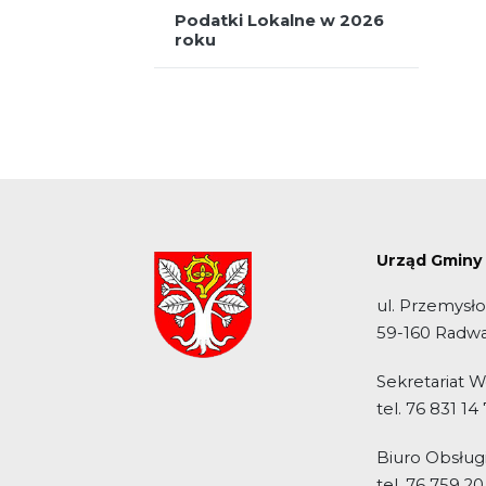
Podatki Lokalne w 2026
roku
Urząd Gminy
ul. Przemysł
59-160 Radw
Sekretariat 
tel. 76 831 14
Biuro Obsługi
tel. 76 759 20