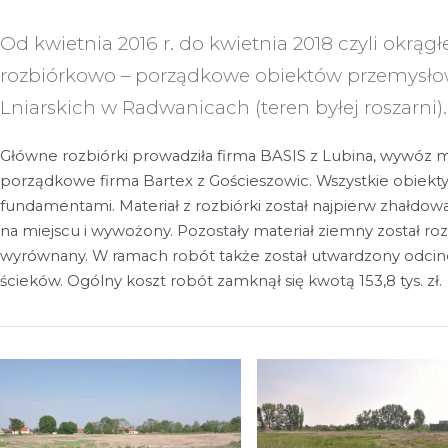
Od kwietnia 2016 r. do kwietnia 2018 czyli okrągł
rozbiórkowo – porządkowe obiektów przemysł
Lniarskich w Radwanicach (teren byłej roszarni).
Główne rozbiórki prowadziła firma BASIS z Lubina, wywóz m
porządkowe firma Bartex z Gościeszowic. Wszystkie obiekty
fundamentami. Materiał z rozbiórki został najpierw zhałdow
na miejscu i wywożony. Pozostały materiał ziemny został rozp
wyrównany. W ramach robót także został utwardzony odcine
ścieków. Ogólny koszt robót zamknął się kwotą 153,8 tys. zł.