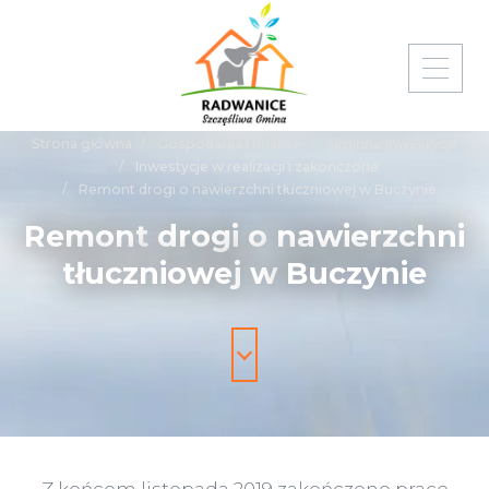
Strona główna
Gospodarka i finanse
Gminne Inwestycje
Inwestycje w realizacji i zakończone
Remont drogi o nawierzchni tłuczniowej w Buczynie
Remont
drogi
o
nawierzchni
tłuczniowej
w
Buczynie
Z końcem listopada 2019 zakończono prace