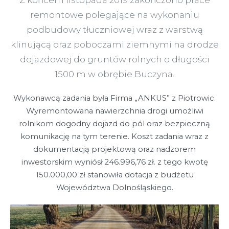
remontowe polegające na wykonaniu
podbudowy tłuczniowej wraz z warstwą
klinującą oraz poboczami ziemnymi na drodze
dojazdowej do gruntów rolnych o długości
1500 m w obrębie Buczyna.
Wykonawcą zadania była Firma „ANKUS” z Piotrowic.
Wyremontowana nawierzchnia drogi umożliwi
rolnikom dogodny dojazd do pól oraz bezpieczną
komunikację na tym terenie. Koszt zadania wraz z
dokumentacją projektową oraz nadzorem
inwestorskim wyniósł 246.996,76 zł. z tego kwotę
150.000,00 zł stanowiła dotacja z budżetu
Województwa Dolnośląskiego.