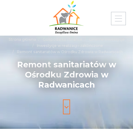
Strona główna
Gospodarka i finanse
Gminne Inwestycje
Inwestycje w realizacji i zakończone
Remont sanitariatów w Ośrodku Zdrowia w Radwanicach
Remont
sanitariatów
w
Ośrodku
Zdrowia
w
Radwanicach