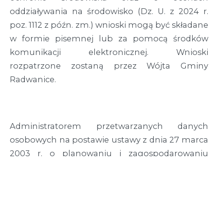
oddziaływania na środowisko (Dz. U. z 2024 r.
poz. 1112 z późn. zm.) wnioski mogą być składane
w formie pisemnej lub za pomocą środków
komunikacji elektronicznej. Wnioski
rozpatrzone zostaną przez Wójta Gminy
Radwanice.
Administratorem przetwarzanych danych
osobowych na postawie ustawy z dnia 27 marca
2003 r. o planowaniu i zagospodarowaniu
przestrzennym (Dz. U. z 2024 r. poz. 1130 z późn.
zm.) jest Wójt Gminy Radwanice z siedzibą: ul.
Przemysłowa 17, 59-160 Radwanice. Szczegółowe
informacje o przetwarzaniu danych osobowych