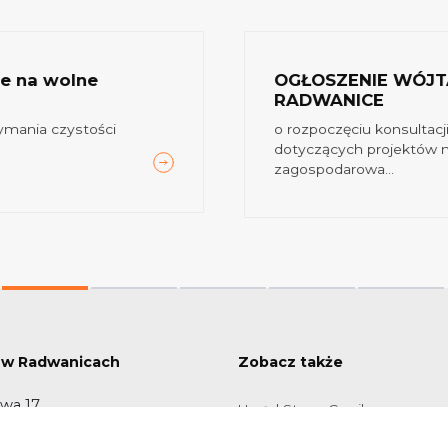
ze na wolne
OGŁOSZENIE WÓJT
RADWANICE
zymania czystości
o rozpoczęciu konsultac
dotyczących projektów 
zagospodarowa...
 w Radwanicach
Zobacz także
owa 17
Urząd Stanu Cywilnego
anice
Centrum Usług Społecznych