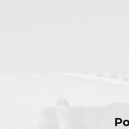
Nieodpłatna Pomoc Prawna
Po