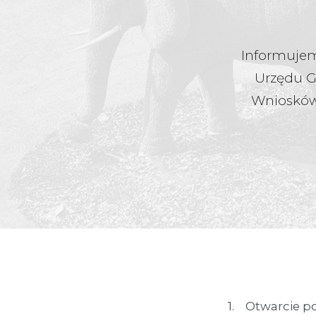
Informujemy
Urzędu G
Wniosków
1. Otwarcie po