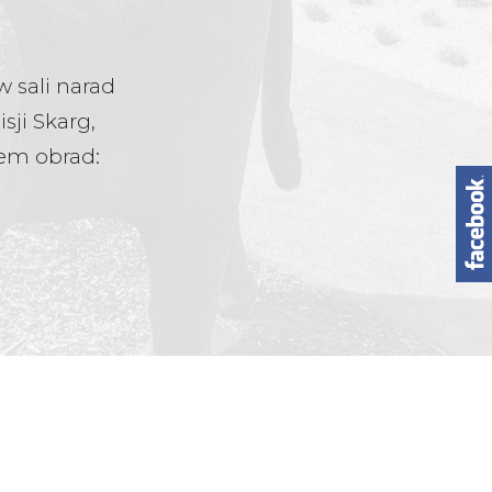
w sali narad
ji Skarg,
em obrad: