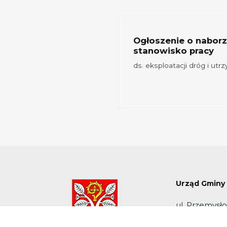
Ogłoszenie o nabor
stanowisko pracy
ocedowanego MPZP
ds. eksploatacji dróg i utr
Urząd Gminy
ul. Przemysł
59-160 Radw