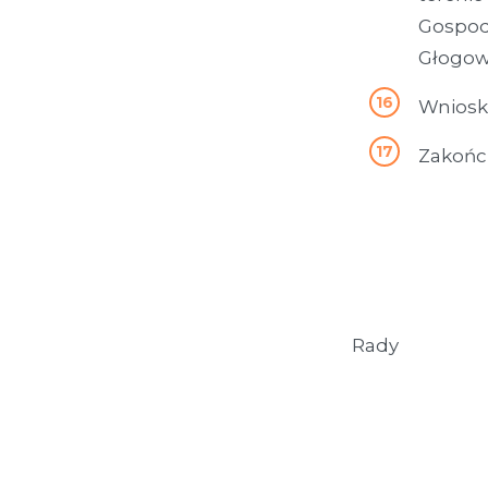
Gospod
Głogowi
Wnioski
Zakońc
Pr
Rady
Ro