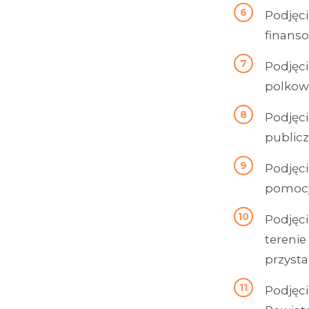
Podjęci
finanso
Podjęc
polkowi
Podjęc
public
Podjęci
pomocy
Podjęc
terenie
przyst
Podjęci