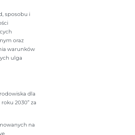
d, sposobu i
ości
ących
jnym oraz
enia warunków
ych ulga
Środowiska dla
 roku 2030” za
ejmowanych na
we