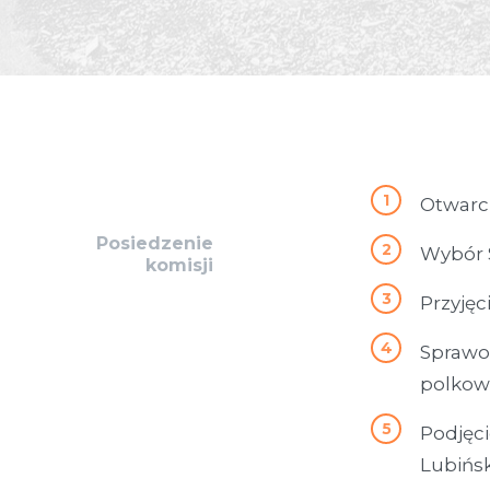
Otwarci
Posiedzenie
Wybór S
komisji
Przyjęc
Sprawoz
polkow
Podjęc
Lubińs