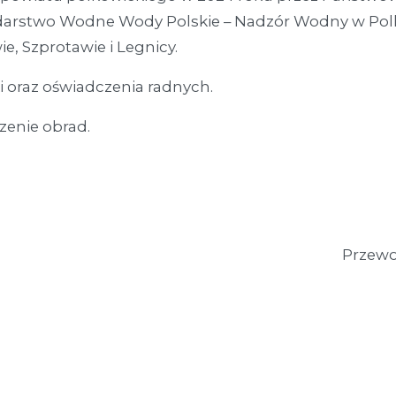
arstwo Wodne Wody Polskie – Nadzór Wodny w Pol
e, Szprotawie i Legnicy.
 oraz oświadczenia radnych.
zenie obrad.
zewodniczą
man Rutkow