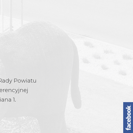
ę Rady Powiatu
ferencyjnej
ana 1.