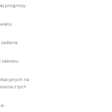
iej prognozy
owiatu
 zadania
z zakresu
ikacyjnych na
stania z tych
ia