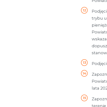
Powiat
Podjęci
trybu u
pienię
Powiat
wskaza
dopusz
stanow
Podjęci
Zapozna
Powiatu
lata 20
Zapozn
tereni