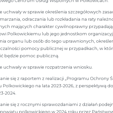
owego Centrum Usług Wspólnych w Polkowicach.
e uchwały w sprawie określenia szczegółowych zasa
marzania, odraczania lub rozkładania na raty należn
żnych mających charakter cywilnoprawny przypadaj
owi Polkowickiemu lub jego jednostkom organizacy
nia organu lub osób do tego uprawnionych, określ
czalności pomocy publicznej w przypadkach, w któr
ić będzie pomoc publiczną.
e uchwały w sprawie rozpatrzenia wniosku.
nie się z raportem z realizacji „Programu Ochrony 
 Polkowickiego na lata 2023-2026, z perspektywą do
23-2024.
anie się z rocznymi sprawozdaniami z działań pod
e powiatu polkowickiego w 2024 roku przez Państwo