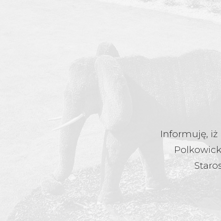
Informuję, iż
Polkowicki
Staro