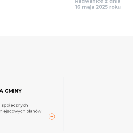
Radwanice z dnia
16 maja 2025 roku
A GMINY
Sesja Rady Gminy
Uprzejmie informuję, że
ji społecznych
5 pkt 2 Statutu Gminy
miejscowych planów
XXX S...