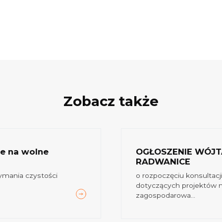
Zobacz także
ze na wolne
OGŁOSZENIE WÓJT
RADWANICE
zymania czystości
o rozpoczęciu konsultac
dotyczących projektów 
zagospodarowa...