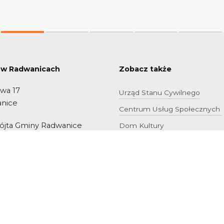
 w Radwanicach
Zobacz także
owa 17
Urząd Stanu Cywilnego
anice
Centrum Usług Społecznych
Wójta Gminy Radwanice
Dom Kultury
 78
Gminna Biblioteka Publiczna
Szkoła Podstawowa w Buczy
 Interesanta
 21
Zespół Szkolno-Przedszkoln
Gminna Spółka Komunalna Ra
o.o.
Społecznościowe