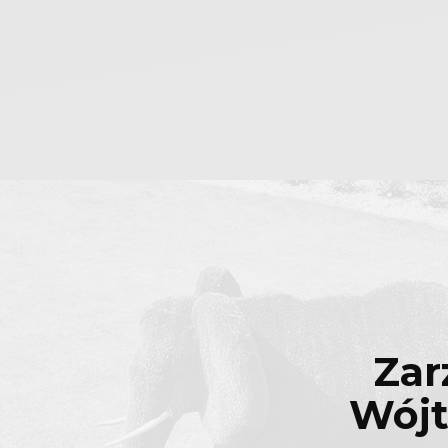
Nieodpłatna Pomoc Prawna
Zar
Wójt