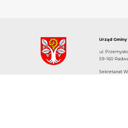
Urząd Gminy
ul. Przemysł
59-160 Radw
Sekretariat 
tel. 76 831 14
Biuro Obsługi
tel. 76 759 20
Media 