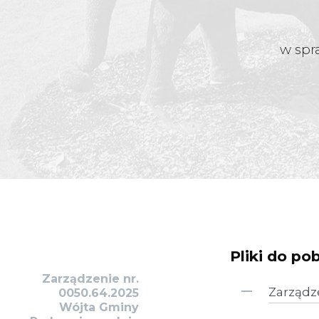
w spr
Pliki do po
Zarządzenie nr.
Zarządz
0050.64.2025
Wójta Gminy