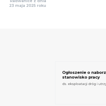
Radwanice z dnia
23 maja 2025 roku
Ogłoszenie o nabor
stanowisko pracy
ocedowanego MPZP
ds. eksploatacji dróg i utr