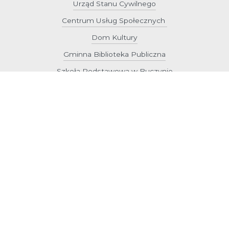
Urząd Stanu Cywilnego
Centrum Usług Społecznych
Dom Kultury
Gminna Biblioteka Publiczna
Szkoła Podstawowa w Buczynie
Zespół Szkolno-Przedszkolny w Radwanicach
Gminna Spółka Komunalna Radwanice sp. z o.o.
Gmina Radwanice Copyright © 2025 / Wszelkie prawa
zastrzeżone
Obsługa techniczna - kn@radwanice.pl