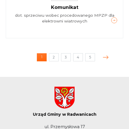
Komunikat
dot. sprzeciwu wobec procedowanego MPZP dla
elektrowni wiatrowych
1
2
3
4
5
(current)
Urząd Gminy w Radwanicach
ul. Przemysłowa 17