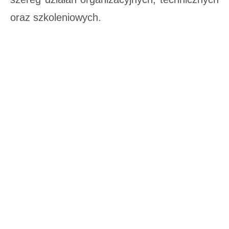
oraz szkoleniowych.
Gminna Spółka Komunalna Radwanice
zarządza rozbudowaną siecią infrastruktury
wodno-kanalizacyjnej. W jej skład wchodzą
między innymi oczyszczalnie ścieków, stacje
uzdatniania wody, przepompownie oraz inne
obiekty odpowiedzialne za prawidłowe
funkcjonowanie systemu wodociągowego.
Łącznie jest to 56 lokalizacji infrastruktury