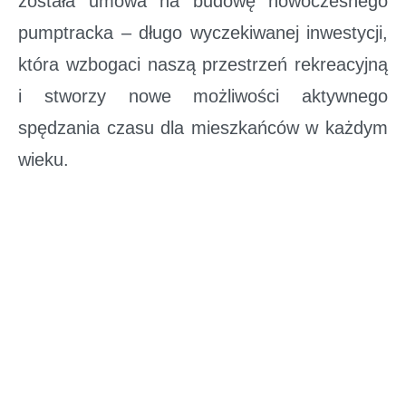
została umowa na budowę nowoczesnego
pumptracka – długo wyczekiwanej inwestycji,
która wzbogaci naszą przestrzeń rekreacyjną
i stworzy nowe możliwości aktywnego
spędzania czasu dla mieszkańców w każdym
wieku.
To ważny krok w kierunku rozwoju
infrastruktury sportowo-rekreacyjnej. Co
więcej, prace już się rozpoczęły – na placu
budowy pojawił się ciężki sprzęt, w tym
koparki, co oznacza, że inwestycja wchodzi w