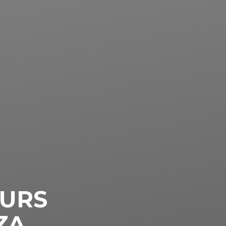
URS
ZĄ