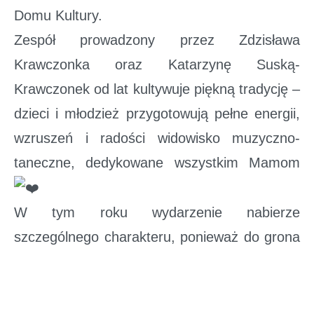
Domu Kultury.
Zespół prowadzony przez Zdzisława
Krawczonka oraz Katarzynę Suską-
Krawczonek od lat kultywuje piękną tradycję –
dzieci i młodzież przygotowują pełne energii,
wzruszeń i radości widowisko muzyczno-
taneczne, dedykowane wszystkim Mamom
W tym roku wydarzenie nabierze
szczególnego charakteru, ponieważ do grona
zaproszonych gości dołączy znana i ceniona
wokalistka – Ewelina Flinta.
Artystka zdobyła ogólnopolską popularność