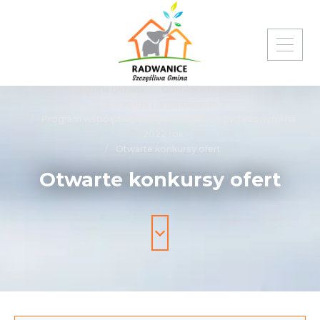
Strona główna
Gmina Radwanice
Instytucje i organizacja NGO
Program współpracy z organizacjami pozarządowymi na
2022 rok
Otwarte konkursy ofert
Otwarte
konkursy
ofert