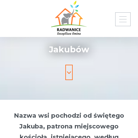
Strona główna
Gmina Radwanice
Sołectwa
Jakubów
Jakubów
Nazwa wsi pochodzi od świętego
Jakuba, patrona miejscowego
kościoła, istniejącego, według