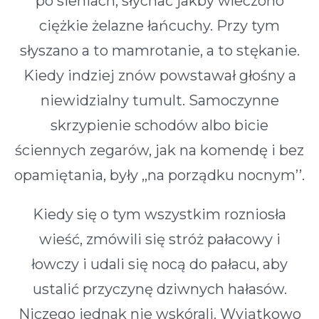
po sieniach, słychać jakby wleczono
ciężkie żelazne łańcuchy. Przy tym
słyszano a to mamrotanie, a to stękanie.
Kiedy indziej znów powstawał głośny a
niewidzialny tumult. Samoczynne
skrzypienie schodów albo bicie
ściennych zegarów, jak na komendę i bez
opamiętania, były ,,na porządku nocnym’’.
Kiedy się o tym wszystkim rozniosła
wieść, zmówili się stróż pałacowy i
łowczy i udali się nocą do pałacu, aby
ustalić przyczynę dziwnych hałasów.
Niczego jednak nie wskórali. Wyjątkowo