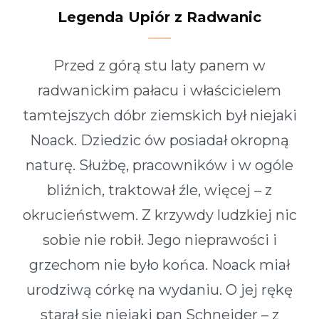
Legenda Upiór z Radwanic
Przed z górą stu laty panem w
radwanickim pałacu i właścicielem
tamtejszych dóbr ziemskich był niejaki
Noack. Dziedzic ów posiadał okropną
naturę. Służbę, pracowników i w ogóle
bliźnich, traktował źle, więcej – z
okrucieństwem. Z krzywdy ludzkiej nic
sobie nie robił. Jego nieprawości i
grzechom nie było końca. Noack miał
urodziwą córkę na wydaniu. O jej rękę
starał się niejaki pan Schneider – z