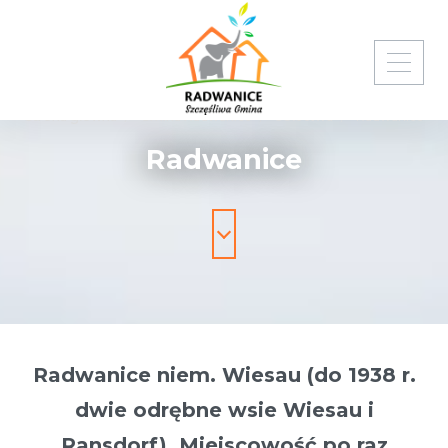
Strona główna
Gmina Radwanice
Sołectwa
Radwanice
Radwanice
Radwanice niem. Wiesau (do 1938 r.
dwie odrębne wsie Wiesau i
Ransdorf) Miejscowość po raz