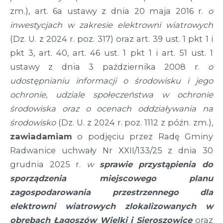
zm.), art. 6a ustawy z dnia 20 maja 2016 r.
o
inwestycjach w zakresie elektrowni wiatrowych
(Dz. U. z 2024 r. poz. 317) oraz art. 39 ust. 1 pkt 1 i
pkt 3, art. 40, art. 46 ust. 1 pkt 1 i art. 51 ust. 1
ustawy z dnia 3 października 2008 r.
o
udostępnianiu informacji o środowisku i jego
ochronie, udziale społeczeństwa w ochronie
środowiska oraz o ocenach oddziaływania na
środowisko
(Dz. U. z 2024 r. poz. 1112 z późn. zm.),
zawiadamiam
o podjęciu przez Radę Gminy
Radwanice uchwały Nr XXII/133/25 z dnia 30
grudnia 2025 r.
w
sprawie
przystąpienia do
sporządzenia miejscowego planu
zagospodarowania przestrzennego dla
elektrowni wiatrowych zlokalizowanych w
obrębach Łagoszów Wielki i Sieroszowice
oraz