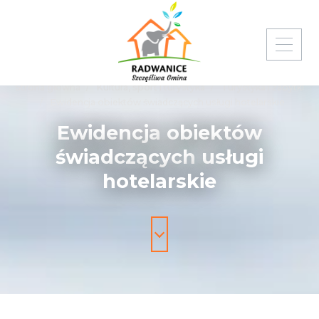
Strona główna
Kultura, sport i turystyka
Turystyka i zabytki
Ewidencja obiektów świadczących usługi hotelarskie
Ewidencja
obiektów
świadczących
usługi
hotelarskie