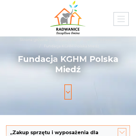
Strona główna
Środki zewnętrzne
Pozostałe
Fundacja KGHM Polska Miedź
Fundacja
KGHM
Polska
Miedź
„Zakup sprzętu i wyposażenia dla