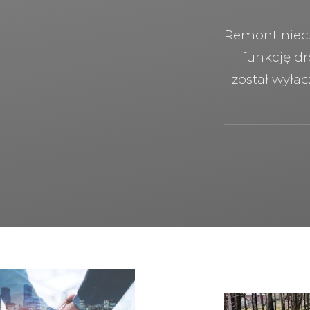
Remont niec
funkcję d
został wyłą