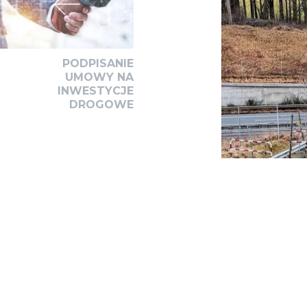
PODPISANIE
UMOWY NA
INWESTYCJE
DROGOWE
W styczniu br. roz
funkcję drogi doja