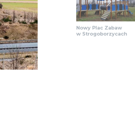
Nowy Plac Zabaw
w Strogoborzycach
ą S3, który pełni