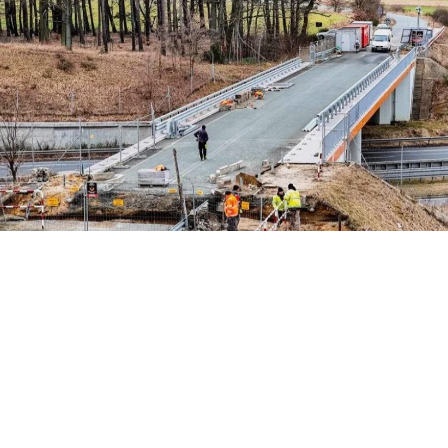
poczęły się prace na nieczynnym wiadukcie WD-19 nad drogą ekspresow
zdowej do miejscowości Jakubów w gminie Radwanice.