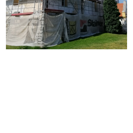
Perełkę architektury sakralnej stanowi w
gminie Radwanice Kościół filialny pw. św.
Bartłomieja w Bucznie, który po raz pierwszy
wzmiankowany był w 1376r. Ze względu na
czas postania obiektu i jego zły stan elewacji
obiekt został zarekomendowany do