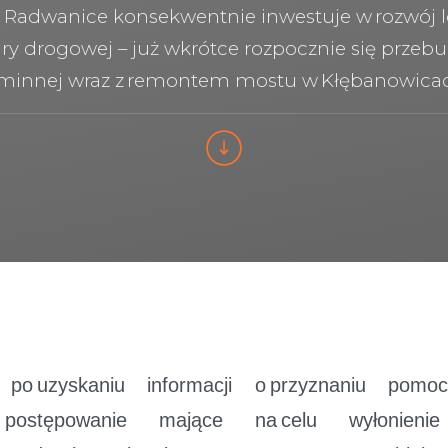
Radwanice konsekwentnie inwestuje w rozwój l
ury drogowej – już wkrótce rozpocznie się prze
minnej wraz z remontem mostu w Kłębanowica
e po
uzyskaniu informacji o
przyznaniu pomoc
 postępowanie mające na
celu wyłonieni