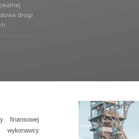
okalnej
budowa drogi
ch
y finansowej
e wykonawcy