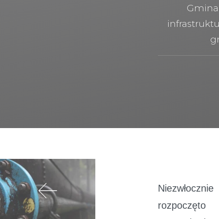
Gmina 
infrastrukt
g
Niezwłoczni
rozpoczęto