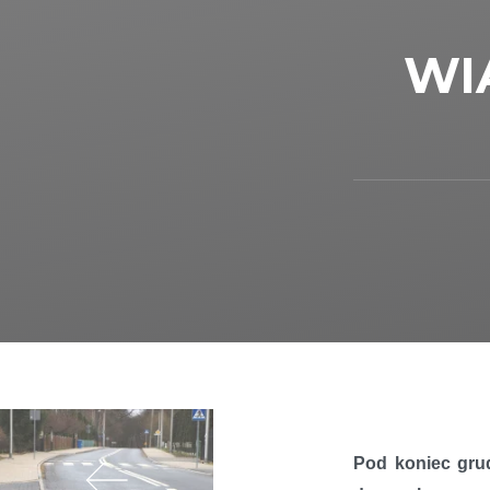
WI
Pod koniec gru