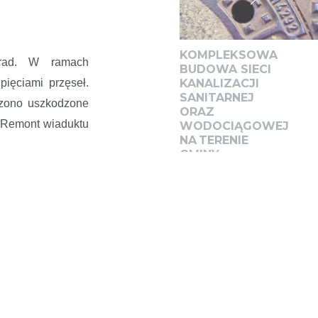
KOMPLEKSOWA
trad. W ramach
BUDOWA SIECI
ięciami przęseł.
KANALIZACJI
SANITARNEJ
orzono uszkodzone
ORAZ
. Remont wiaduktu
WODOCIĄGOWEJ
NA TERENIE
GMINY
RADWANICE