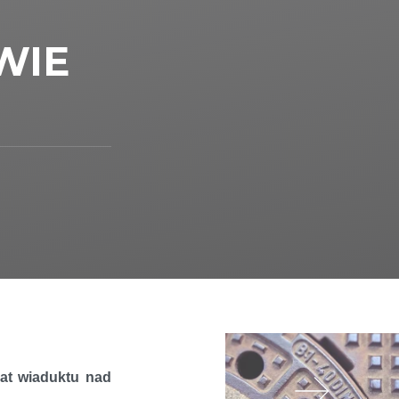
WIE
at wiaduktu nad