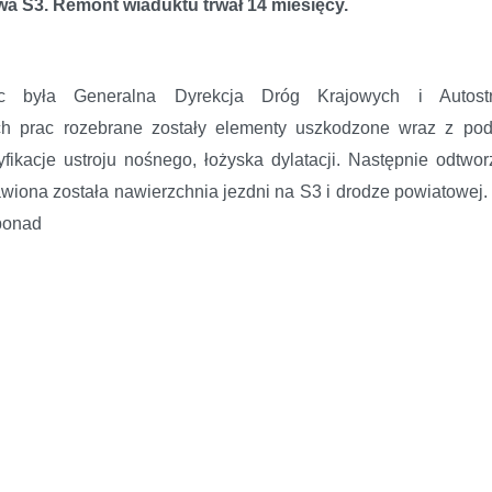
a S3. Remont wiaduktu trwał 14 miesięcy.
ac była Generalna Dyrekcja Dróg Krajowych i Autos
h prac rozebrane zostały elementy uszkodzone wraz z podp
fikacje ustroju nośnego, łożyska dylatacji. Następnie odtw
awiona została nawierzchnia jezdni na S3 i drodze powiatowej
ponad
ż bez obaw jeździć w kierunku Jakubowa.