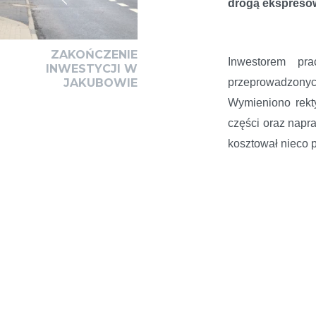
drogą ekspresow
ZAKOŃCZENIE
Inwestorem pr
INWESTYCJI W
przeprowadzonyc
JAKUBOWIE
Wymieniono rekty
części oraz napr
kosztował nieco 
5 milionów.
Kierowcy mogą ju