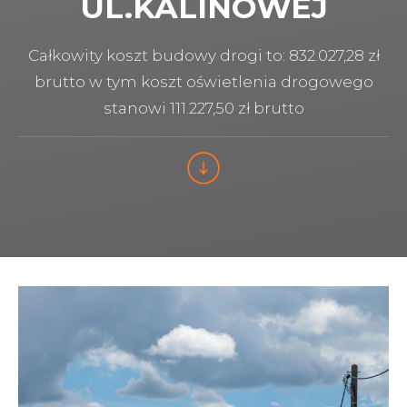
UL.KALINOWEJ
Całkowity koszt budowy drogi to: 832.027,28 zł
brutto w tym koszt oświetlenia drogowego
stanowi 111.227,50 zł brutto