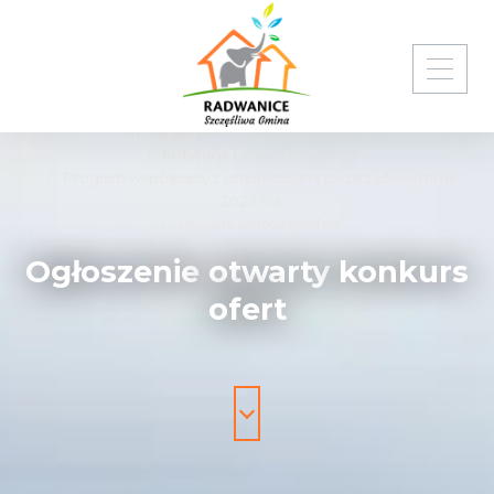
Strona główna
Gmina Radwanice
Instytucje i organizacja NGO
Program współpracy z organizacjami pozarządowymi na
2023 rok
Otwarte konkursy ofert
Ogłoszenie
otwarty
konkurs
ofert