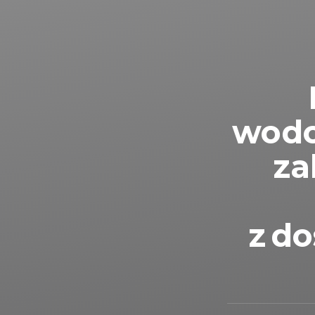
wodo
za
z d