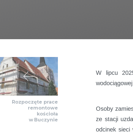
W lipcu 202
wodociągowej
Rozpoczęte prace
remontowe
Osoby zamies
kościoła
ze stacji uz
w Buczynie
odcinek siec