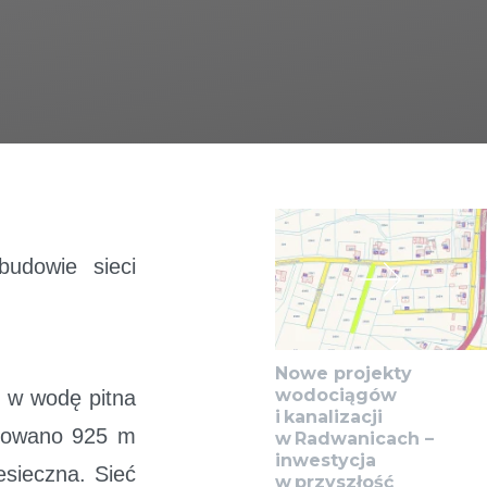
udowie sieci
Nowe projekty
wodociągów
 w wodę pitna
i kanalizacji
udowano 925 m
w Radwanicach –
inwestycja
sieczna. Sieć
w przyszłość