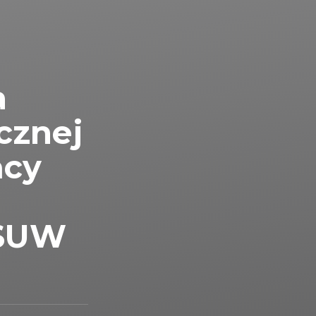
a
cznej
ńcy
 SUW